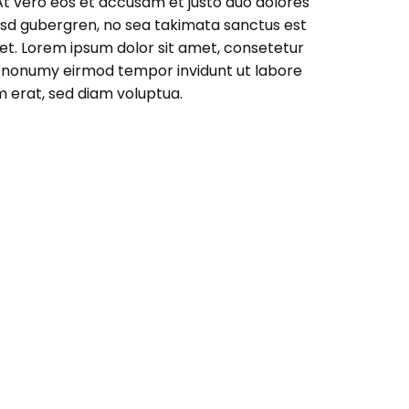
At vero eos et accusam et justo duo dolores
kasd gubergren, no sea takimata sanctus est
et. Lorem ipsum dolor sit amet, consetetur
am nonumy eirmod tempor invidunt ut labore
 erat, sed diam voluptua.