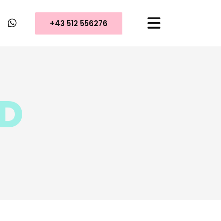
+43 512 556276
LD