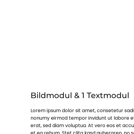
Bildmodul & 1 Textmodul
Lorem ipsum dolor sit amet, consetetur sadip
nonumy eirmod tempor invidunt ut labore 
erat, sed diam voluptua. At vero eos et acc
et ea rebum. Stet clita kasd gubergren, no 