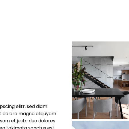
scing elitr, sed diam
et dolore magna aliquyam
usam et justo duo dolores
sea takimata sanctus est