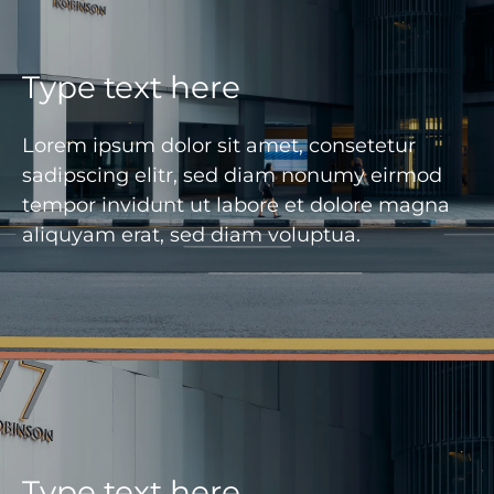
Type text here
Lorem ipsum dolor sit amet, consetetur
sadipscing elitr, sed diam nonumy eirmod
tempor invidunt ut labore et dolore magna
aliquyam erat, sed diam voluptua.
Type text here